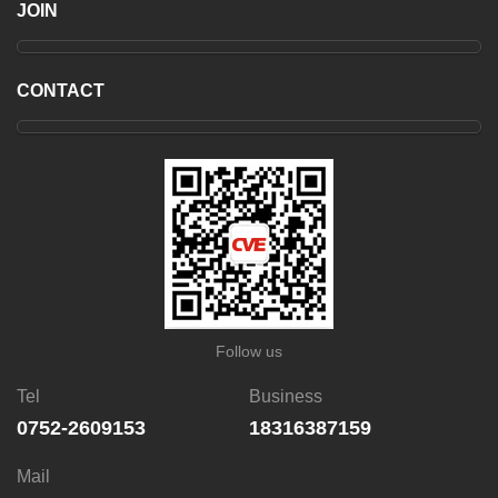
JOIN
CONTACT
Follow us
Tel
Business
0752-2609153
18316387159
Mail